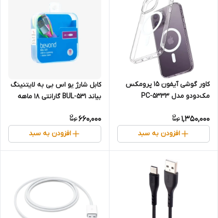
کاور گوشی آیفون 15 پرومکس
کابل شارژ یو اس بی به لایتنینگ
مک‌دودو مدل PC-5333
بیاند BUL-531 گارانتی 18 ماهه
شرکتی 1 متری
660,000
1,350,000
افزودن به سبد
افزودن به سبد