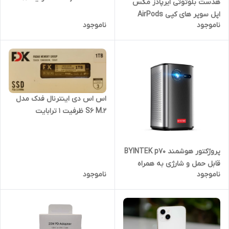
هدست بلوتوثی ایرپادز مکس
گیگ رم 8 و رم پلاس 8 گیگ
اپل سوپر های کپی AirPods
ناموجود
ناموجود
Max
اس اس دی اینترنال فدک مدل
S6 M.2 ظرفیت 1 ترابایت
پروژکتور هوشمند BYINTEK p70
قابل حمل و شارژی به همراه
ناموجود
ناموجود
کیف و سه پایه