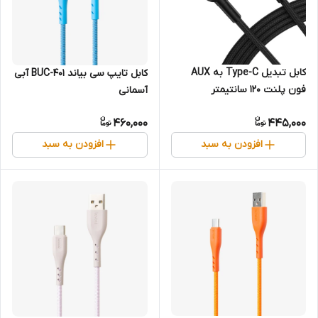
کابل تبدیل Type-C به AUX
کابل تایپ سی بیاند BUC-401 آبی
فون پلنت 120 سانتیمتر
آسمانی
460,000
445,000
افزودن به سبد
افزودن به سبد