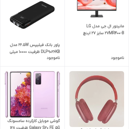
مانیتور ال جی مدل LG
27MR400-B سایز 27 اینچ
پاور بانک فیلیپس 22.5W مدل
DLP9026KB ظرفیت 10000 میلی
ناموجود
ناموجود
آمپر ساعت با کابل
گوشی موبایل کارکرده سامسونگ
Galaxy S20 FE 5G ظرفیت 128