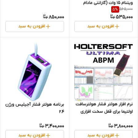
ویتنام 15 وات (گارانتی مادام
565,000
5
%
العمر حک شده لیزری) 5V-
850,000
535,000
2A/9V-1.67A
افزودن به سبد
افزودن به سبد
نرم افزار هولتر فشار هولترسافت
برنامه هولتر فشار آجیلیس ورژن
اولتیما برای قفل سخت افزاری
2.4
(Novacor, Diasys
3,400,000
3,800,000
Integra Access, Vista, Vista
O2, Vista Access, Vista Plus,
افزودن به سبد
افزودن به سبد