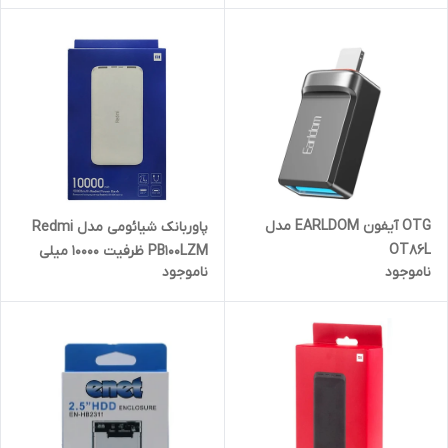
OTG آیفون EARLDOM مدل
پاوربانک شیائومی مدل Redmi
OT86L
PB100LZM ظرفیت 10000 میلی
ناموجود
ناموجود
آمپر ساعت