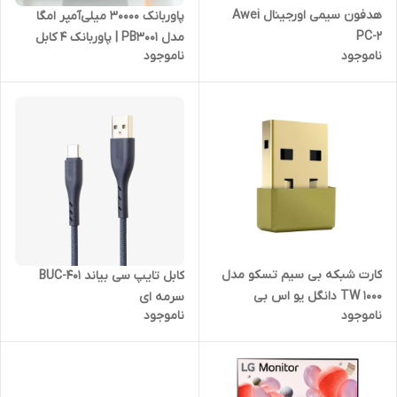
هدفون سیمی اورجینال Awei
پاوربانک 30000 میلی‌آمپر امگا
PC-2
مدل PB3001 | پاوربانک 4 کابل
ناموجود
ناموجود
داخلی با شارژ سریع و همزمان
کارت شبکه بی سیم تسکو مدل
کابل تایپ سی بیاند BUC-401
TW 1000 دانگل یو اس بی
سرمه ای
ناموجود
ناموجود