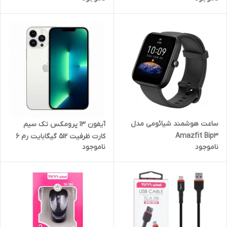
ساعت هوشمند شیائومی مدل
آیفون 13 پرومکس تک سیم
Amazfit Bip3
کارت ظرفیت 512 گیگابایت رم 6
ناموجود
ناموجود
گیگابایت سیلور LLA کارکرده