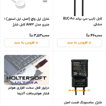
کابل تایپ سی بیاند BUC-401
شارژر اپل واچ (اصل، اپل استور) 1
مشکی
متری مدل A1923 کابل شارژ
مغناطیسی ساعت اپل
3,530,000
460,000
افزودن به سبد
افزودن به سبد
درایور قفل سخت افزاری هولتر
فشار هولترسافت آلتیما
شارژر سامسونگ فست اصل