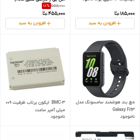
555,000
18
%
العمر)
455,000
185,000
افزودن به سبد
افزودن به سبد
مچ بند هوشمند سامسونگ مدل
باتری ⁦نوکیا ⁩ ⁦BMC-3⁩ ظرفیت ۹۰۰
Galaxy Fit3
⁦میلی آمپر ساعت
ناموجود
ناموجود