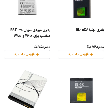
باتری نوکیا BL- 5CA
باتری موبایل سونی BST- 38
مناسب برای W902 و W980
750,000
528,000
افزودن به سبد
افزودن به سبد