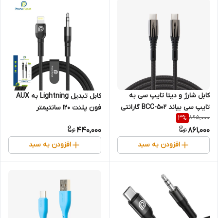
کابل شارژ و دیتا تایپ سی به
کابل تبدیل Lightning به AUX
تایپ سی بیاند BCC-502 گارانتی
فون پلنت 120 سانتیمتر
895,000
3
%
18 ماهه شرکتی 2 متری
440,000
861,000
افزودن به سبد
افزودن به سبد