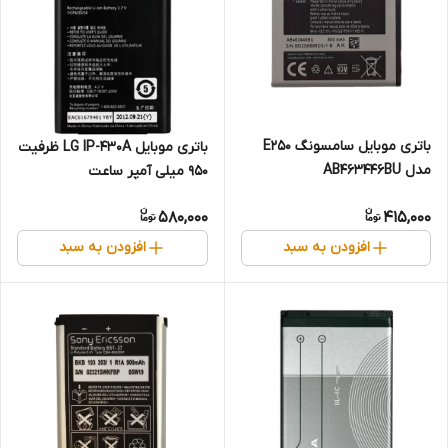
باتری موبایل سامسونگ E250
باتری موبایل LG IP-430A ظرفیت
مدل AB463446BU
950 میلی آمپر ساعت
580,000
415,000
افزودن به سبد
افزودن به سبد