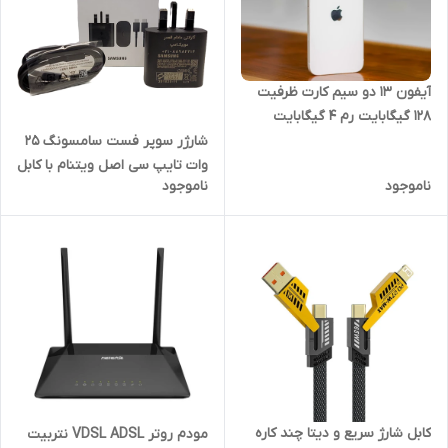
آیفون 13 دو سیم کارت ظرفیت
128 گیگابایت رم 4 گیگابایت
سفید CH کارکرده
شارژر سوپر فست سامسونگ 25
وات تایپ سی اصل ویتنام با کابل
ناموجود
ناموجود
و ضمانت مادام العمر (حک شده
با لیزر روی کالا)
کابل شارژ سریع و دیتا چند کاره
مودم روتر VDSL ADSL نتربیت