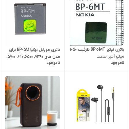
باتری نوکیا BP-6MT ظرفیت 1050
باتری موبایل نوکیا BP-5M برای
میلی آمپر ساعت
مدل های 7390، 6500، 6110، 5700،
ناموجود
ناموجود
5610، 8600