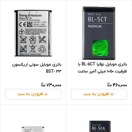
باتری موبایل نوکیا BL-5CT با
باتری موبایل سونی اریکسون
ظرفیت 1050 میلی آمپر ساعت
BST- 33
730,000
460,000
افزودن به سبد
افزودن به سبد