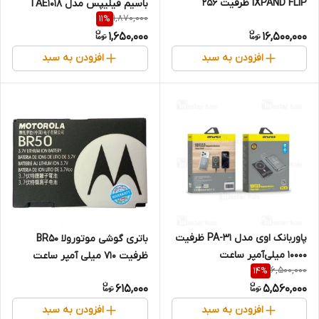
iXPAND FLIP ظرفیت 256
باسیم فیلیپس مدل TAE1018
1,870,000
11
%
گیگابایت با دو رابط Lightning و
رابط Type-C
1,650,000
16,500,000
USB 3.1، بدنه فلزی، سازگار با
iPhone، iPad، ویندوز و مک،
افزودن به سبد
افزودن به سبد
انتقال خودکار عکس و ویدیو،
طراحی درپوش‌دار و سبک
پاوربانک اوی مدل PA-31 ظرفیت
باتری گوشی موتورولا BR50
10000 میلی‌آمپر ساعت
ظرفیت ۷۱۰ میلی آمپر ساعت
6,500,000
14
%
615,000
5,560,000
افزودن به سبد
افزودن به سبد