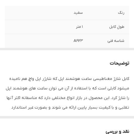
رنگ
سفید
طول کابل
1 متر
شناسه فنی
A1923
مناسب برای
تمام مدل های ساعت هوشمند اپل All Apple
Watch Series
توضیحات
سایر قابلیت های
قابلیت شارژ AirPods Pro (2nd generation)
کابل شارژ مغناطیسی ساعت هوشمند اپل که شارژر اپل واچ هم نامیده
ویژه
میشود کابلی است که با استفاده از آن می توان ساعت های هوشمند اپل
مدل فنی
MU9G2ZE/A
را شارژ کرد. این محصول در بازار انواع مختلفی دارد که متاسفانه اکثر آنها
تقلبی و با کیفیت بسیار پایین ارائه می شوند و بصورت غیر استاندارد
رابط اتصال
USB
عملیات شارژ را انجام می دهند. باتری ساعت های هوشمند اپل دارای
اصالت کالا
اصل
باتری داخلی بسیار حساس اما پرقدرتی هستند و قیمت آنها نیز بالاست
نقد و بررسی