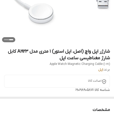
شارژر اپل واچ (اصل، اپل استور) 1 متری مدل A1923 کابل
شارژ مغناطیسی ساعت اپل
Apple Watch Magnetic Charging Cable (1 m)
برند:
اپل
اصالت کالا
شناسه کالا
190198905871
مشخصات