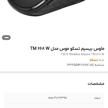
ماوس بیسیم تسکو موس مدل TM 668 W
TSCO Wireless Mouse TM 668 W
برند:
تسکو
شناسه کالا
6266559306817
مشخصات
ابعاد
111*63*38 mm