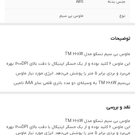
جنس بدنه
ABS
نوع
ماوس بی سیم
نوع رابط
2.4G wireless
توضیحات
دقت
800/1200(Default)/1600CPI
ماوس بی سیم تسکو مدل TM 668W
وزن
58g
این ماوس 6 کلید بوده و از یک حسگر اپتیکال با دقت بالای 1600DPI بهره
فاصله عملکرد
کمتر از نیم متر
می‌برد و بردی برابر 5 متر را پوشش می‌دهد. انرژی مورد نیاز ماوس‌
بی‌سیم TM 668W به وسیله‌ی دو عدد باتری قلمی سایز AAA تامین
تعداد کلید ها
6
می‌شود.
سازگار برای
Windows 7/8/10/XP/Vista/Mac/Linux
این ماوس از اکثر نسخه‌های سیستم عامل‌ ویندوز و مک پشتیبانی
نقد و بررسی
می‌کند و می‌توان با خیال راحت، مدت‌ها با آن کار کرد. ماوس TM 668W
side key
دارد
ماوس بی سیم تسکو مدل TM 668W
دارای دکمه تغییر DPI بوده و میتوان با استفاده ار آن دقت ماوس را بین
این ماوس 6 کلید بوده و از یک حسگر اپتیکال با دقت بالای 1600DPI بهره
on/off switch
دارد
۱۶۰۰-۸۰۰ تغییر داد.
می‌برد و بردی برابر 5 متر را پوشش می‌دهد. انرژی مورد نیاز ماوس‌