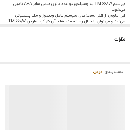
بی‌سیم TM 668W به وسیله‌ی دو عدد باتری قلمی سایز AAA تامین
نوع حسگر
optical
می‌شود.
این ماوس از اکثر نسخه‌های سیستم عامل‌ ویندوز و مک پشتیبانی
می‌کند و می‌توان با خیال راحت، مدت‌ها با آن کار کرد. ماوس TM 668W
dpi key
دارد
دارای دکمه تغییر DPI بوده و میتوان با استفاده ار آن دقت ماوس را بین
۱۶۰۰-۸۰۰ تغییر داد.
dpi switch
دارد
نظرات
تعداد و نوع باتری
2PCS Alkaline battery ( AAA)
رنگ
سیاه
دسته‌بندی
:
موس
توضیحات تکمیلی
6 Keys, 1600 dpi, PollingRate 125Hz, 2.4GHz
Wireless, 2xAAA Battery, on/off BTN