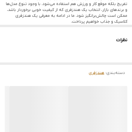
اقلام همراه
کارت گارانتی، گیره کابل کوچک، 2 سایز جفت
تفریح بلکه موقع کار و ورزش هم استفاده می‌شود. با وجود تنوع مدل‌ها
کپسولی یدک
و برندهای بازار، انتخاب یک هندزفری که از کیفیت خوبی برخوردار باشد،
ممکن است چالش‌برانگیز شود. ما در ادامه به معرفی یک هندزفری
مقاومت اسپیکر
16Ω±
کلاسیک و جذاب خواهیم پرداخت.
توضیحات تکمیلی
قابلیت انجام مکالمه تلفنی |قابلیت پخش
نظرات
موسیقی |قابلیت کنترل صدا و موزیک
دسته‌بندی
:
هندزفری
مشخصات ظاهری هندزفری تسکو مدل TH 5052