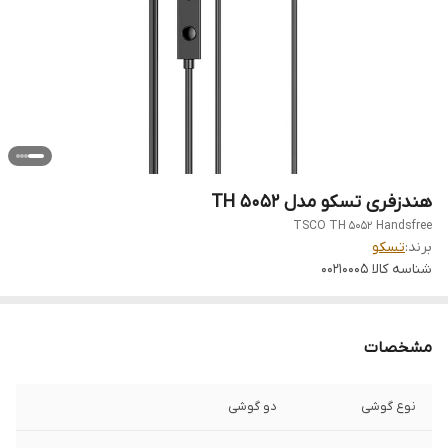
هندزفری تسکو مدل TH 5052
TSCO TH 5052 Handsfree
برند:
تسکو
شناسه کالا
00210005
مشخصات
نوع گوشی
دو گوشی