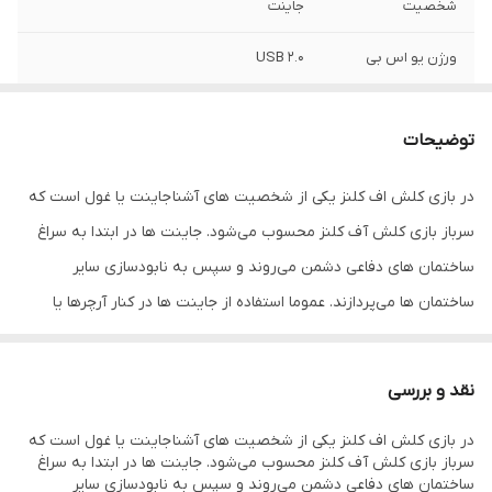
شخصیت
جاینت
ورژن یو اس بی
USB 2.0
ظرفیت
8 گیگ
توضیحات
برند
یونیتک
در بازی کلش اف کلنز یکی از شخصیت های آشنا جاینت یا غول است که
سرعت انتقال
Hi Speed
سرباز بازی کلش آف کلنز محسوب می‌شود. جاینت ها در ابتدا به سراغ
اصالت کالا
اصل
ساختمان های دفاعی دشمن می‌روند و سپس به نابودسازی سایر
ساختمان ها می‌پردازند. عموما استفاده از جاینت ها در کنار آرچرها یا
ویزاردها می‌تواند بازده بسیار عالی داشته باشد. جاینت ها را تا 7 مرحله
می‌توانید ارتقاء دهید.
نقد و بررسی
با هدیه دادن یک فلش مموری جاینت به کودک، نوجوان یا بزرگسالی که
در بازی کلش اف کلنز یکی از شخصیت های آشنا جاینت یا غول است که
علاقه مند این بازی می باشد شادی هایتان را قسمت کرده و لبخندی با
سرباز بازی کلش آف کلنز محسوب می‌شود. جاینت ها در ابتدا به سراغ
دادن این هدیه که یقینا برای او با ارزش است نیز همزمان هدیه دهید.
ساختمان های دفاعی دشمن می‌روند و سپس به نابودسازی سایر