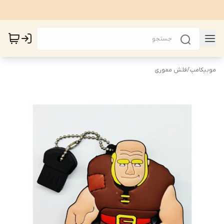
موبیکامپ
/
فلش مموری