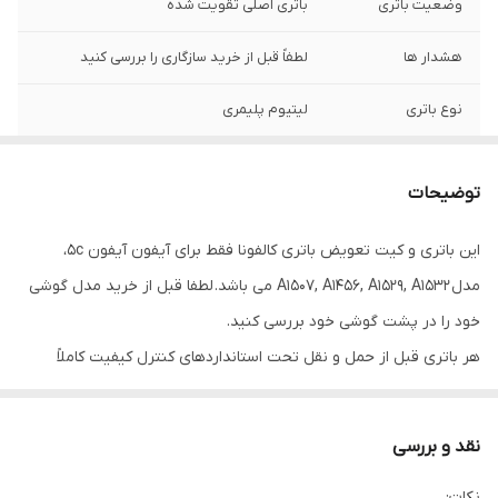
وضعیت باتری
باتری اصلی تقویت شده
هشدار ها
لطفاً قبل از خرید سازگاری را بررسی کنید
نوع باتری
لیتیوم پلیمری
منبع شارژ
5 ولت یک آمپر
توضیحات
گارانتی
3 ماه کارکرد صحیح باتری
این باتری و کیت تعویض باتری کالفونا فقط برای آیفون آیفون 5c،
کیفیت
اصلی
مدل A1507, A1456, A1529, A1532 می باشد. لطفا قبل از خرید مدل گوشی
ظرفیت باتری
2010 میلی آمپر ساعت
خود را در پشت گوشی خود بررسی کنید.
هر باتری قبل از حمل و نقل تحت استانداردهای کنترل کیفیت کاملاً
سازگار برای
آیفون 5c، مدل A1507, A1456, A1529, A1532
آزمایش شده است. تراشه ی هوشمند اصلی، شارژ کارآمد را تضمین می
چرخه شارژ
صفر
کند. محافظت در برابر شارژ بیش از حد، تخلیه بیش از حد، گرمایش
نقد و بررسی
بیش از حد و اتصال کوتاه نیز دارای گواهی FCC، CE و RoHS می باشد.
برند
کالفونا
نکات: