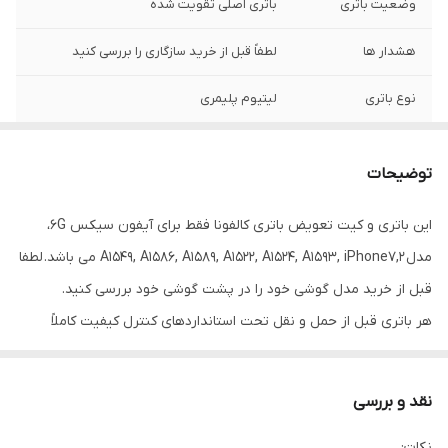
وضعیت باتری
باتری اصلی تقویت شده
هشدار ها
لطفاً قبل از خرید سازگاری را بررسی کنید
نوع باتری
لیتیوم پلیمری
منبع شارژ
5 ولت یک آمپر
توضیحات
گارانتی
3 ماه کارکرد صحیح باتری
این باتری و کیت تعویض باتری کالفونا فقط برای آیفون سیکس 6G،
کیفیت
اصلی
مدل A1549, A1586, A1589, A1522, A1524, A1593, iPhone7,2 می باشد. لطفا
ظرفیت باتری
2300 میلی آمپر ساعت
قبل از خرید مدل گوشی خود را در پشت گوشی خود بررسی کنید.
هر باتری قبل از حمل و نقل تحت استانداردهای کنترل کیفیت کاملاً
سازگار برای
آیفون 6G، مدل A1549, A1586, A1589, A1522,
آزمایش شده است. تراشه ی هوشمند اصلی، شارژ کارآمد را تضمین می
A1524, A1593, iPhone7,2
کند. محافظت در برابر شارژ بیش از حد، تخلیه بیش از حد، گرمایش
نقد و بررسی
چرخه شارژ
صفر
بیش از حد و اتصال کوتاه نیز دارای گواهی FCC، CE و RoHS می باشد.
نکات: