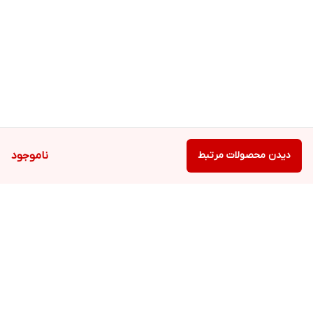
iMac (Retina 5K, 27‑inch, 2017)
iMac Pro (2017)
Mac Studio (2022)
Mac mini (M1, 2020)
Mac mini (2018)
Mac Pro (2019)
دیدن محصولات مرتبط
ناموجود
برگشت به بالا