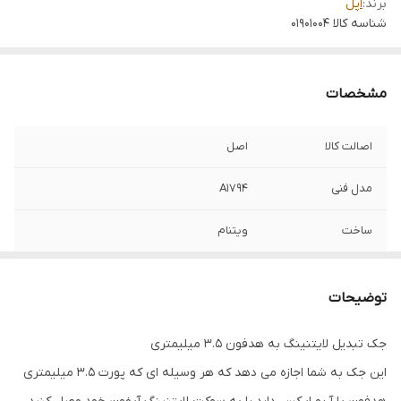
برند:
اپل
شناسه کالا
01901004
مشخصات
اصالت کالا
اصل
مدل فنی
A1794
ساخت
ویتنام
گارانتی
اصالت کالا
توضیحات
پارت نامبر
MMX62ZM/A
جک تبدیل لایتنینگ به هدفون 3.5 میلیمتری
این جک به شما اجازه می دهد که هر وسیله ای که پورت 3.5 میلیمتری