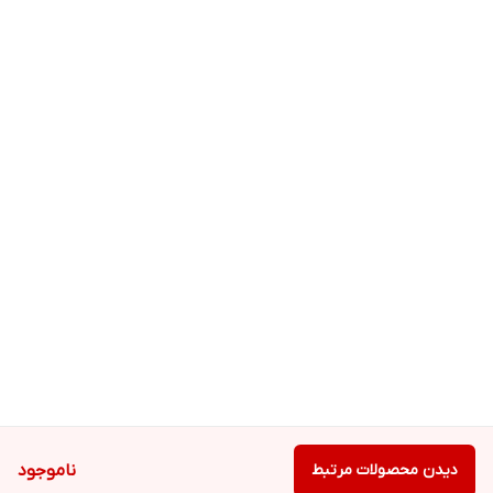
iPad Pro 9.7-inch
iPod touch (7th generation)
iPad Air (3rd generation)
iPod touch (6th generation)
iPad Air 2
iPad Air (1st generation)
iPad (9th generation)
iPad (8th generation)
iPad (7th generation)
iPad (6th generation)
iPad (5th generation)
iPad (4th generation)
iPad mini (5th generation)
iPad mini 4
iPad mini 3
iPad mini 2
دیدن محصولات مرتبط
ناموجود