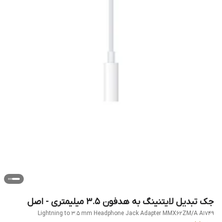
جک تبدیل لایتنینگ به هدفون 3.5 میلیمتری - اصل
Lightning to 3.5 mm Headphone Jack Adapter MMX62ZM/A A1749