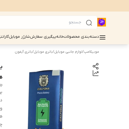
دسته‌بندی محصولات
خانه
پیگیری سفارش
شارژر موبایل
گارانت
موبیکامپ
/
لوازم جانبی موبایل
/
باتری موبایل
/
باتری آیفون
ه
ip
بر
دس
و
ه
چر