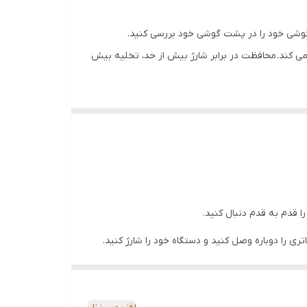
می کند. محافظت در برابر شارژ بیش از حد، تخلیه بیش
با کیفیت و دارای استاندارد است.
یک کنید و گوشی خود را جوان کنید!
شتری بالاترین اولویت ماست. ما قول بازگشت پول 30 روزه، ضمانت 3 ماهه و خدمات مشتریان دوستانه را می دهیم. اگر 100٪ از باتری ما راضی نیستید، فقط از طریق منوی پشتیبانی
 قدم به قدم دنبال کنید.
در گوشی های هوشمند باتری وظیفه تامین انرژی الکتریکی را بر عهده دارد، حتی اگر گوشی موبایلی با کیفیت و مدل بالا داشته باشید اما باتری مناسب و با کیفیتی نداشته باشید پیام Low