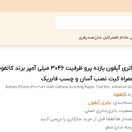
ی مادام العمر
کابل شارژ
هندزفری
باتری آیفون یازده پرو ظرفیت 3046 میلی آمپر برند ک
مراه کیت نصب آسان و چسب فابریک
Battery iPhone 11Pro 3046 mAh Calfona Including Repair Tool Kits, Adhesive Str
ند:
کالفونا
ته‌بندی
:
باتری آیفون
ضعیت باتری
:
باتری اصلی
شدار ها
:
لطفاً قبل از خرید سازگاری را بررسی کنید
خه شارژ
:
صفر