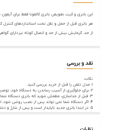
منبع شارژ
این باتری و کیت تعویض باتری کالفونا فقط برای آیفون یازده پرو مدل های A2160, A2215, A2216, A2217 می باشد. لطفا قبل از خرید مد
اقلام همراه
هر باتری قبل از حمل و نقل تحت استانداردهای کنترل ک
از حد، گرمایش بیش از حد و اتصال کوتاه نیز دارای گواهی FCC، CE و RoHS می باش
گارانتی
ما باتری و کیت ابزار تعمیر کامل با کیفیت بالا را برای 
کیفیت
بسته با دستورالعمل همراه نیست، لطفاً قبل از تعویض،
ظرفیت باتری
نقد و بررسی
آیا باتری شما به سرعت تخلیه می شود؟ آیا درصد باتری ش
سازگار برای
نکات:
1: مدل تلفن را قبل از خرید بررسی کنید.
با ما تماس بگیرید و خوشحال خواهیم شد که به شما خ
برند
2: برای جلوگیری از آسیب رساندن به دستگاه خود، توصیه می کنیم
3: قبل از جداسازی، مطمئن شوید که باتری دستگاه شما کمتر از 20 درصد شارژ دارد و باتری را سوراخ نکنید.
4: اگر دستگاه شما نمی تواند پس از نصب روشن شود، ابتدا کمی صبر کنید زیرا ممکن است شارژ صفر باشد سپس سعی کنید کانکتور باتری را دوباره وصل کنید و دستگاه خود را شارژ کنید.
باتری
5: در ابتدا باتری جدید ناپایدار است و پس از شارژ و دشارژ کامل برای 3-5 چرخه به عملکرد مطلوب می رسد.
6: برای رسیدن به عملکرد مطلوب، لطفا از شارژر و
کابل ا
نظرات