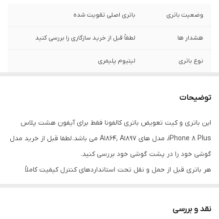
وضعیت باتری
باتری اصلی تقویت شده
هشدار ها
لطفاً قبل از خرید سازگاری را بررسی کنید
نوع باتری
لیتیوم پلیمری
چرخه شارژ
صفر
توضیحات
منبع شارژ
5 ولت یک آمپر
این باتری و کیت تعویض باتری کالفونا فقط برای آیفون هشت پلاس
گارانتی
3 ماه کارکرد صحیح باتری
iPhone 8 Plus، مدل های A1864, A1897 می باشد. لطفا قبل از خرید مدل
اقلام همراه
کیت ابزار نصب آسان (پیچ کشتی، قاب بازکن،
گوشی خود را در پشت گوشی خود بررسی کنید.
قاپک)، چسب فابریک
هر باتری قبل از حمل و نقل تحت استانداردهای کنترل کیفیت کاملاً
آزمایش شده است. تراشه ی هوشمند اصلی، شارژ کارآمد را تضمین می
کیفیت
اصلی
کند. محافظت در برابر شارژ بیش از حد، تخلیه بیش از حد، گرمایش
نقد و بررسی
ظرفیت باتری
3410 میلی آمپر ساعت
بیش از حد و اتصال کوتاه نیز دارای گواهی FCC، CE و RoHS می باشد.