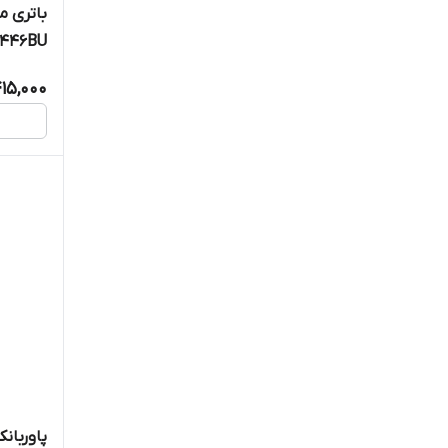
446BU
15,000