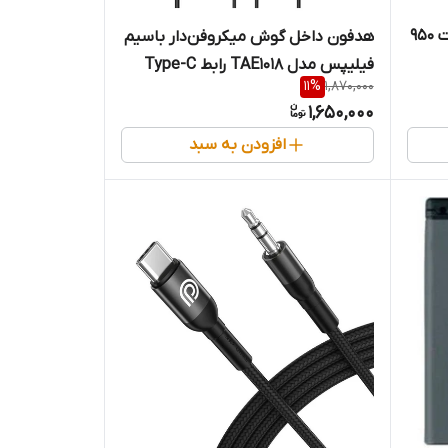
باتری موبایل LG IP-430A ظرفیت 950
هدفون داخل گوش میکروفن‌دار باسیم
فیلیپس مدل TAE1018 رابط Type-C
11
%
1,870,000
1,650,000
افزودن به سبد