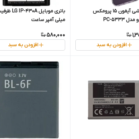
کاور گوشی آیفون 15 پرومکس
ل PC-5333
میلی آمپر ساعت
580,000
1,
افزودن به سبد
افزودن به سبد