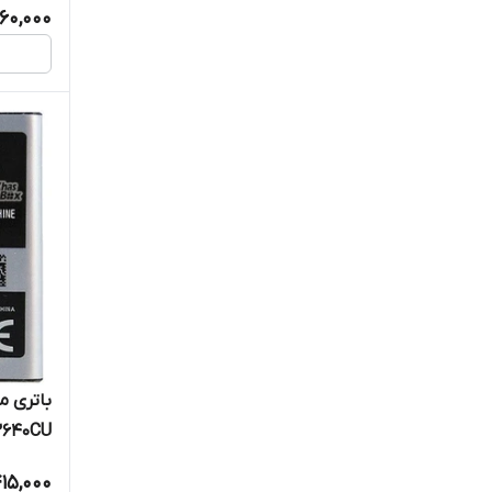
60,000
باتری 
640CU
15,000