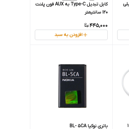
BL ظرفیت 1200 میلی
کابل تبدیل Type-C به AUX فون پلنت
120 سانتیمتر
445,000
افزودن به سبد
شارژر اپل واچ (اصل، اپل استور) 1
باتری نوکیا BL- 5CA