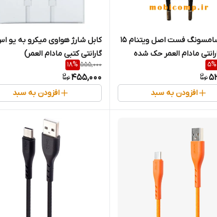
شارژر سامسونگ فست اصل ویتنام 15
کابل شارژ هواوی میکرو به یو اس
رانتی مادام العمر حک شده
گارانتی کتبی مادام العمر)
18
%
555,000
5
%
455,000
5
افزودن به سبد
افزودن به سبد