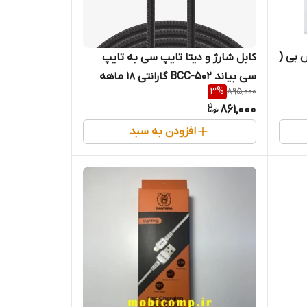
 بی (
کابل شارژ و دیتا تایپ سی به تایپ
سی بیاند BCC-502 گارانتی 18 ماهه
3
%
895,000
شرکتی 2 متری
861,000
افزودن به سبد