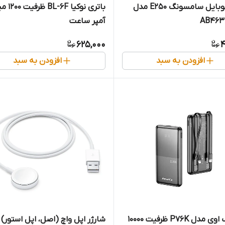
باتری موبایل سامسونگ E250 مدل
باتری نوکیا -6F
AB463
آمپر ساعت
625,000
4
افزودن به سبد
افزودن به سبد
پاوربانک اوی مدل P76K ظرفیت 10000