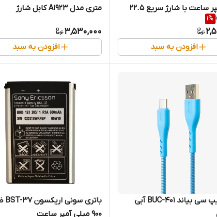
میلی‌آمپر ساعت با شارژ سریع 22.5
متری مدل A1923 کابل شارژ
1
%
مایشگر دیجیتال
مغناطیسی ساعت اپل
3,530,000
2,
افزودن به سبد
افزودن به سبد
کابل تایپ سی بیاند BUC-401 آبی
باتری سو
900 میلی آمپر ساعت