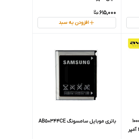
615,000
افزودن به سبد
ی مدل P5k ظرفیت 10000
باتری موبایل سامسونگ AB50344CE