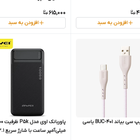
615,000
4
افزودن به سبد
افزودن به سبد
ی بیاند BUC-401 یاسی
پاوربانک او
میلی‌آمپر ساعت با شارژ سریع 2.1 آمپر