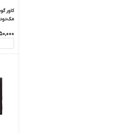
سونی اریکسون
مک‌دودو مد
شیائومی
350,000
فرست یو
کالفونا
مک‌دودو
موبیکامپ
موتورولا
نوکیا
هوآوی