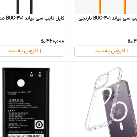
 بیاند BUC-401 نارنجی
کابل تایپ سی بیاند BUC-401 مشکی
460,000
4
افزودن به سبد
افزودن به سبد