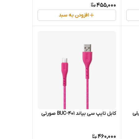
455,000
افزودن به سبد
BL ظرفیت 890 میلی
کابل تایپ سی بیاند BUC-401 صورتی
460,000