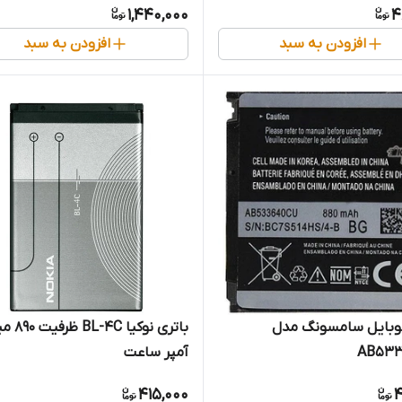
1,440,000
4
افزودن به سبد
افزودن به سبد
موبایل سامسونگ مدل
باتری نوکیا -4C
AB533
آمپر ساعت
415,000
4