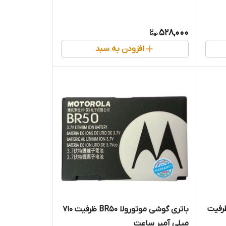
528,000
افزودن به سبد
نی اریکسون BST-37 ظرفیت
باتری گوشی موتورولا BR50 ظرفیت ۷۱۰
میلی آمپر ساعت