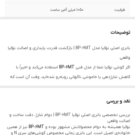
ظرفیت
1050 میلی آمپر ساعت
ولتاژ باتری
3.7 ولت
توضیحات
اصالت کالا
اصل
باتری اصلی نوکیا مدل BP‑6MT | بازگشت قدرت، پایداری و اصالت نوکیا
کشور سازنده
چین
واقعی
کیفیت
آکبند
اگر گوشی نوکیا شما از مدل فنی
BP‑6MT
استفاده می‌کند و اخیراً با
کاهش شارژدهی یا خاموشی ناگهانی روبه‌رو شده‌اید، وقت آن است که
سازگار با
Nokia N81 ، N82 ، 6720
آن را با نمونه اصلی و اورجینال جایگزین کنید.
باتری اصلی نوکیا BP‑6MT
همان قطعه‌ای‌ست که پایداری، شارژدهی و توان واقعی گوشی را مجدداً
نقد و بررسی
به آن بازمی‌گرداند.
بررسی تخصصی باتری اصلی نوکیا BP‑6MT | دوام شارژ، دقت ساخت و
با ظرفیت واقعی
1050 میلی‌آمپر ساعت
و فناوری
Lithium‑Ion (Li‑ion)
،
اصالت واقعی
این باتری کاملاً منطبق با استانداردهای رسمی نوکیا تولید شده و سازگاری
نوکیا همیشه به دوام محصولاتش مشهور بوده و
BP‑6MT
نیز از همین
خانواده‌ی اصیل است. این باتری زمانی مخصوص گوشی‌های سری N و
کامل با مدل‌های محبوبی از جمله: Nokia N81 ، N82 ، 6720 و چند مدل