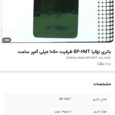
باتری نوکیا BP-6MT ظرفیت 1050 میلی آمپر ساعت
Battery Nokia BP-6MT 1050 mAh
برند:
نوکیا
مشخصات
مدل باتری
BP-6MT
نوع باتری
لیتیوم- یون