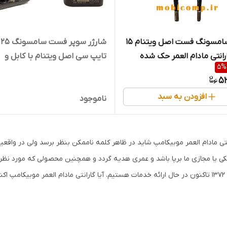
شارژر سامسونگ فست اصل ویتنام 15
شا
رانتی مادام العمر حک شده
تایپ سی اصل ویتنام با کابل و
5
%
ضمانت مادام العمر (حک شده با ل
5
روی کالا)
افزودن به سبد
ناموجود
نتی مادام العمر موبیکامپ شاید در ظاهر کلمه ناممکن بنظر برسد ولی در واقعی
کی یا مجازی ما برپا باشد و عمری هدیه گردد و همچنین محصولی که مورد نظر اس
به نظر نمی رسد؟