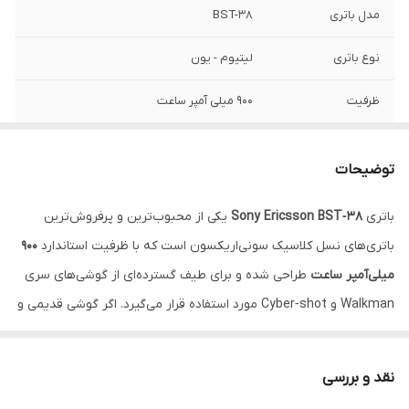
مدل باتری
BST-38
نوع باتری
لیتیوم - یون
ظرفیت
900 میلی آمپر ساعت
ولتاژ باتری
3.6 ولت
توضیحات
مدت زمان استندبای
290 ساعت در شبکه G2
باتری
Sony Ericsson BST‑38
یکی از محبوب‌ترین و پرفروش‌ترین
مدت زمان مکالمه
3 ساعت 30 دقیقه در شبکه G2
باتری‌های نسل کلاسیک سونی‌اریکسون است که با ظرفیت استاندارد
900
اصالت کالا
اصل
میلی‌آمپر ساعت
طراحی شده و برای طیف گسترده‌ای از گوشی‌های سری
Walkman و Cyber‑shot مورد استفاده قرار می‌گیرد. اگر گوشی قدیمی و
کشور سازنده
چین
ارزشمند شما هنوز نفس می‌کشد اما باتری آن دیگر مثل روز اول شارژ
کیفیت
آکبند
نگه نمی‌دارد،
BST‑38
بهترین انتخابی است که می‌توانید داشته باشید؛
نقد و بررسی
چرا که با ساختار سلولی باکیفیت، پایداری ولتاژ عالی و طول عمر بالا، جان
سازگار با
w980 و w902، c 905،s500i،w580،w580c،