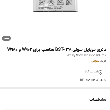
باتری موبایل سونی BST- 38 مناسب برای W902 و W980
Battery Sony ericsson BST-38
برند:
سونی
اصالت کالا
شناسه کالا
BP-5M
مشخصات