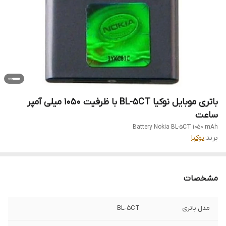
باتری موبایل نوکیا BL-5CT با ظرفیت 1050 میلی آمپر
ساعت
Battery Nokia BL-5CT 1050 mAh
برند:
نوکیا
مشخصات
مدل باتری
BL-5CT