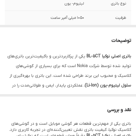
نوع باتری
لیتیوم- یون
ظرفیت
1050 میلی آمپر ساعت
ولتاژ باتری
3.7 ولت
توضیحات
مدت زمان استندبای
290 ساعت در شبکه 2G
باتری اصلی نوکیا BL‑5CT
یکی از پرکاربردترین و باکیفیت‌ترین باتری‌های
مدت زمان مکالمه
3 ساعت 30 دقیه در شبکه 2G
تولید شده توسط شرکت Nokia است که برای بسیاری از گوشی‌های
اصالت کالا
اصل
کلاسیک و محبوب این برند طراحی شده است. این باتری با بهره‌گیری از
سلول لیتیوم‑یون (Li‑Ion)
، عملکردی پایدار، ایمن و طولانی‌مدت را در
کشور سازنده
چین
اختیار کاربران قرار می‌دهد و انتخابی ایده‌آل برای جایگزینی باتری‌های
کیفیت
آکبند
ضعیف یا فرسوده محسوب می‌شود.
نقد و بررسی
ظرفیت
1050 میلی‌آمپر ساعت
باتری BL‑5CT باعث می‌شود گوشی شما در
سازگار با
3720،۵۲۲۰xm، 6303،C۵-۰۰
باتری یکی از مهم‌ترین قطعات هر گوشی موبایل است و در گوشی‌های
استفاده‌های روزمره مانند تماس، پیامک و استفاده عادی، شارژدهی
کلاسیک نوکیا، کیفیت باتری نقش تعیین‌کننده‌ای در تجربه کاربری دارد.
مطلوب و قابل اعتماد داشته باشد. این باتری به‌صورت
کاملاً اورجینال
باتری اصلی نوکیا BL‑5CT
دقیقاً همان قطعه‌ای است که نوکیا برای