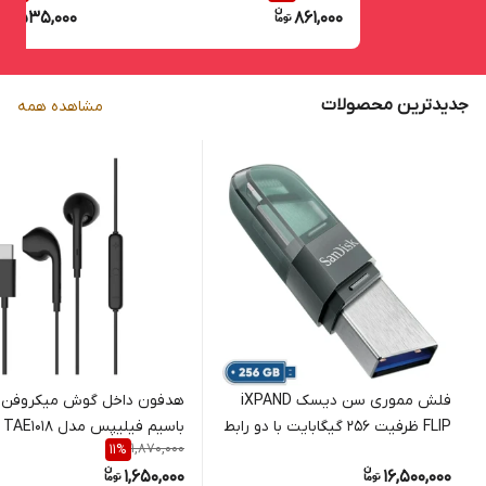
535,000
861,000
جدیدترین محصولات
مشاهده همه
فلش مموری سن دیسک iXPAND
هدفون داخل گوش میکروفن‌د
FLIP ظرفیت 256 گیگابایت با دو رابط
باسی
1,870,000
11
%
Lightning و USB 3.1، بدنه فلزی،
Type-C
1,650,000
16,500,000
سازگار با iPhone، iPad، ویندوز و