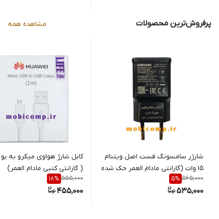
مک، انتقال خودکار عکس و ویدیو،
طراحی درپوش‌دار و سبک
پرفروش‌ترین محصولات
مشاهده همه
شارژر سامسونگ فست اصل ویتنام
کابل شارژ هواوی میکرو به یو
15 وات (گارانتی مادام العمر حک شده
( گارانتی کتبی مادام العمر)
555,000
565,000
18
%
5
%
لیزری) 5V-2A/9V-1.67A
455,000
535,000