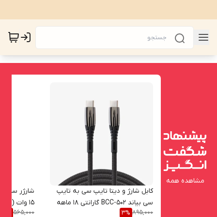
مشاهده همه
کابل شارژ و دیتا تایپ سی به تایپ
شارژر سامس
سی بیاند BCC-502 گارانتی 18 ماهه
15 وات (گار
565,000
895,000
5
%
3
%
شرکتی 2 متری
لیزری) 5V-2A/9V-1.67A