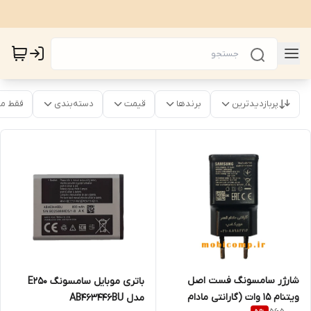
پربازدیدترین
برندها
قیمت
دسته‌بندی
فقط م
شارژر سامسونگ فست اصل
باتری موبایل سامسونگ E250
ویتنام 15 وات (گارانتی مادام
مدل AB463446BU