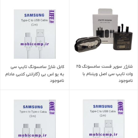
شارژر سوپر فست سامسونگ 25
کابل شارژ سامسونگ تایپ سی
وات تایپ سی اصل ویتنام با
به یو اس بی (گارانتی کتبی مادام
ناموجود
ناموجود
کابل و ضمانت مادام العمر (حک
العمر) 1 متر
شده با لیزر روی کالا)