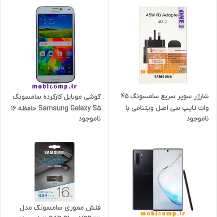
شارژر سوپر سریع سامسونگ 45
گوشی موبایل کارکرده سامسونگ
وات تایپ سی اصل ویتنامی با
Samsung Galaxy S5 حافظه ۱۶
ناموجود
ناموجود
ضمانت یکساله کتبی + کابل
گیگابایت و رم ۸ گیگابایت
اصل هدیه
فلش مموری سامسونگ مدل