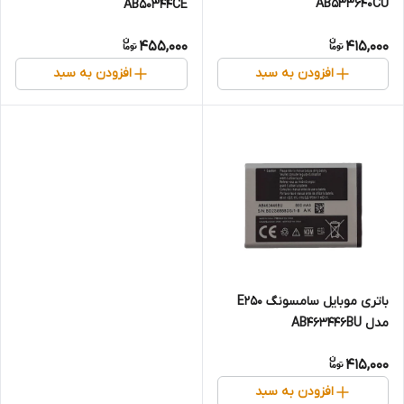
AB533640CU
AB50344CE
455,000
415,000
افزودن به سبد
افزودن به سبد
باتری موبایل سامسونگ E250
مدل AB463446BU
415,000
افزودن به سبد