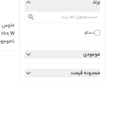
برند
تسکو
668 W
ناموجود
موجودی
محدوده قیمت