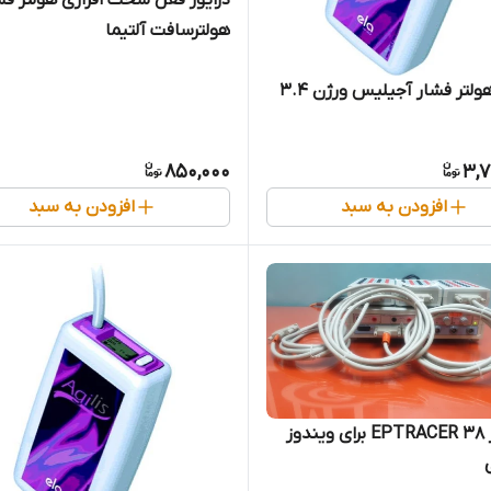
هولترسافت آلتیما
ولتر فشار آجیلیس ورژن 3.4
850,000
3,7
افزودن به سبد
افزودن به سبد
نرم افزار EPTRACER 38 برای ویندوز