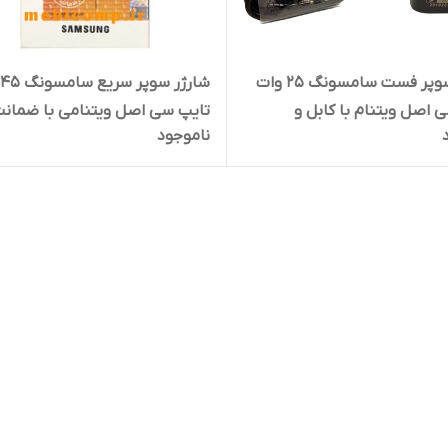
شارژر سوپر فست سامسونگ 25 وات
ش
 اصل ویتنام با کابل و
تایپ سی اصل ویتنامی با ضمان
ناموجود
ادام العمر (حک شده با لیزر
یکساله کتبی + کابل اصل هدیه
)