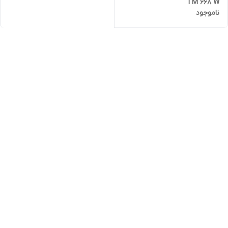
TM 668 W
ناموجود