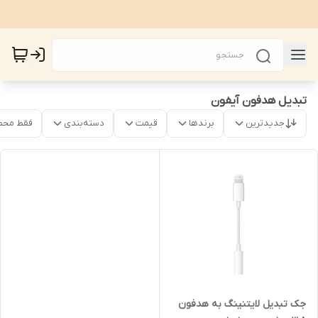
تبدیل هدفون آیفون
جدیدترین
برندها
قیمت
دسته‌بندی
فقط محص
جک تبدیل لایتنینگ به هدفون