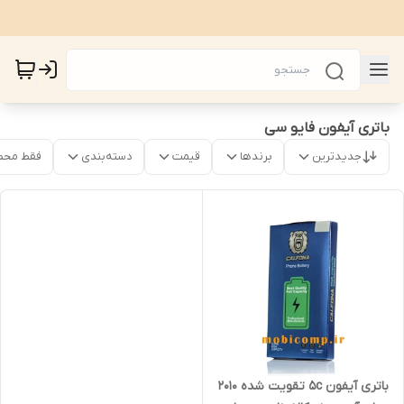
باتری آیفون فایو سی
جدیدترین
برندها
قیمت
دسته‌بندی
فقط محص
باتری آیفون 5c تقویت شده 2010