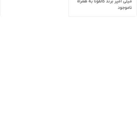
میلی آمپر برند کالفونا به همراه
ناموجود
کیت نصب آسان و چسب فابریک