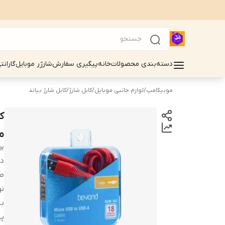
دسته‌بندی محصولات
خانه
پیگیری سفارش
شارژر موبایل
گارانت
موبیکامپ
/
لوازم جانبی موبایل
/
کابل شارژ
/
کابل شارژ بیاند
ما
er
دس
طو
نو
با
پش