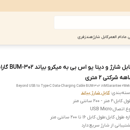
ی مادام العمر
کابل شارژ
هندزفری
هه شرکتی 2 متری
Beyond USB to Type-C Data-Charging Cable BUM-302 18MGarantee 2Met
ته‌بندی
:
کابل شارژ بیاند
ل کابل
:
2 متر - 2۰۰ سانتی متر
ع اتصال
:
USB Micro
زه طول کابل
:
طول کابل ۱۶ تا 2۰۰ سانتی متر
تیبانی از شارژ سریع
:
دارد