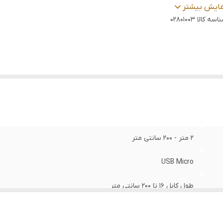
الت کالا
:
اصل
مایش بیشتر
اسه کالا
02801003
یر قابلیت های ویژه
:
امکان انتقال اطلاعات
وضیحات سازگاری
:
تمام دستگاه‌هایی که دارای ورودی میکرو هستند
نس کابل
:
4 رشته مس و روکش بافته شده از الیاف نایلون
اکثر جریان
:
2 آمپر
رانتی
:
18 ماه شرکتی
بلیت انتقال دیتا
:
دارد
2 متر - 2۰۰ سانتی متر
USB Micro
طول کابل ۱۶ تا 2۰۰ سانتی متر
دارد