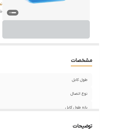
اص
ن
شن
سا
ت
ج
حد
گا
قا
مشخصات
طول کابل
نوع اتصال
بازه طول کابل
پشتیبانی از شارژ سریع
توضیحات