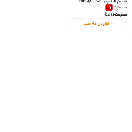
باسیم فیلیپس مدل TAE1018
1,870,000
11
%
رابط Type-C
1,650,000
افزودن به سبد