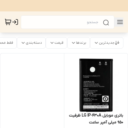
جدیدترین
برندها
قیمت
دسته‌بندی
فقط محص
باتری موبایل LG IP-430A ظرفیت
950 میلی آمپر ساعت