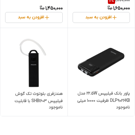
1,870,000
11
%
رابط Type-C
1,450,000
1,650,000
افزودن به سبد
افزودن به سبد
پاور بانک فیلیپس 22.5W مدل
هندزفری بلوتوث تک گوش
DLP9026KB ظرفیت 10000 میلی
فیلیپس SHB1603 با قابلیت
ناموجود
ناموجود
آمپر ساعت با کابل
اتصال همزمان به دو گوشی