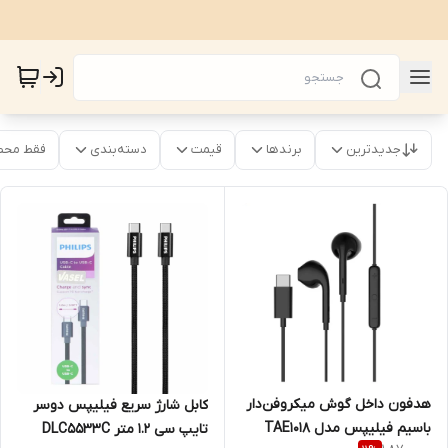
جدیدترین
برندها
قیمت
دسته‌بندی
فقط محص
هدفون داخل گوش میکروفن‌دار
کابل شارژ سریع فیلیپس دوسر
باسیم فیلیپس مدل TAE1018
تایپ سی 1.2 متر DLC5533C