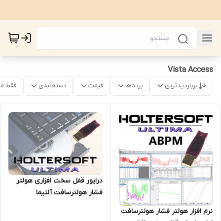
Vista Access
پربازدیدترین
برندها
قیمت
دسته‌بندی
فقط م
درایور قفل سخت افزاری هولتر
فشار هولترسافت آلتیما
نرم افزار هولتر فشار هولترسافت