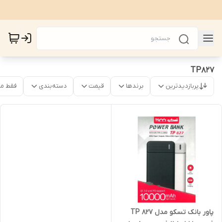
TP827
پربازدیدترین
برندها
قیمت
دسته‌بندی
فقط م
پاور بانک تسکو مدل TP 827