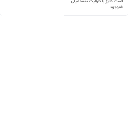
فست شارژ با ظرفیت 10000 میلی
ناموجود
آمپر ساعت