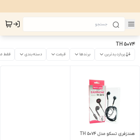
TH 5074
پربازدیدترین
برندها
قیمت
دسته‌بندی
فقط م
هندزفری تسکو مدل TH 5074