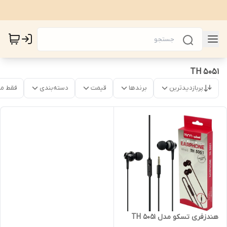
TH 5051
پربازدیدترین
برندها
قیمت
دسته‌بندی
فقط م
هندزفری تسکو مدل TH 5051