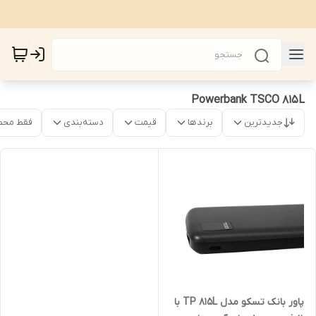
Powerbank TSCO 815L
جدیدترین
برندها
قیمت
دسته‌بندی
فقط محص
پاور بانک تسکو مدل TP 815L با