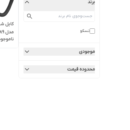
برند
کابل شا
تسکو
مدل TC PD189
ناموجود
موجودی
محدوده قیمت