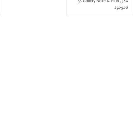
مدل Galaxy Note 10 Plus دو
ناموجود
سیم کارت با حافظه 256
گیگابایت رم ۸ گیگابایت