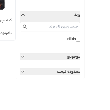
برند
کیف چرم سام
ناموجود
nillkin
موجودی
محدوده قیمت