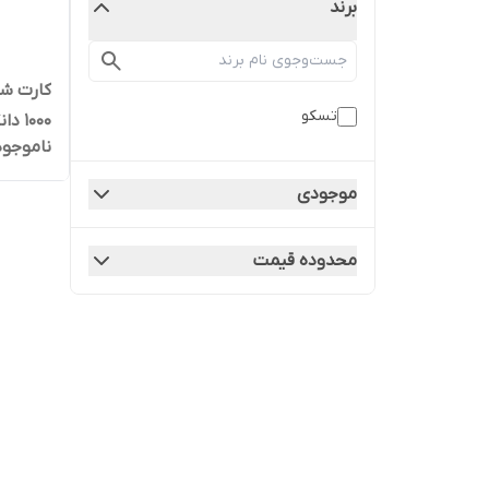
برند
تسکو
1000 دانگل یو اس بی
ناموجود
موجودی
محدوده قیمت