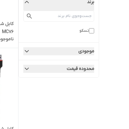
برند
تسکو
MC76
ناموجود
موجودی
محدوده قیمت