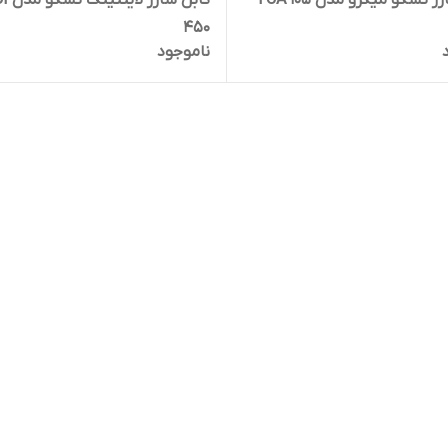
 تسکو میکرو مدل TCA 105
کابل شارژ 
450
ناموجود