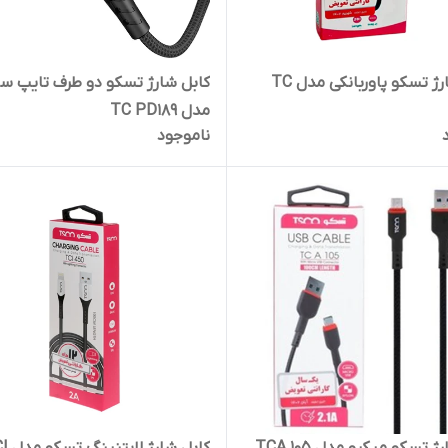
کابل شارژ تسکو پاوربانکی مدل TC
کابل شارژ تسکو دو طرف تایپ س
مدل TC PD189
ناموجود