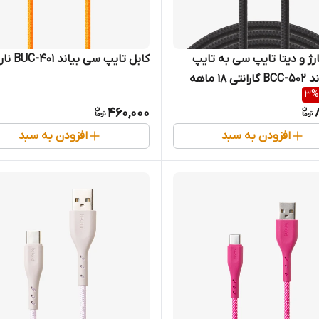
رژ و دیتا تایپ سی به تایپ
کابل تایپ سی بیاند BUC-401 نارنجی
سی بیاند BCC-502 گارانتی 18 ماهه
3
%
460,000
افزودن به سبد
افزودن به سبد