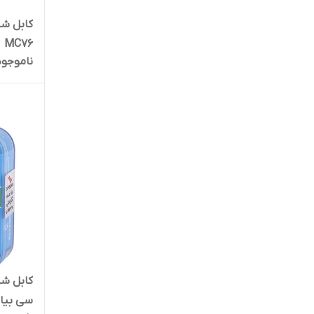
MC76
ناموجود
کابل شا