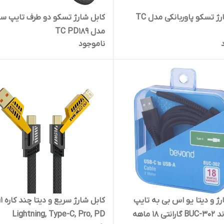
کابل شارژ تسکو پاوربانکی مدل TC
کابل شارژ تسکو دو طرف تایپ س
مدل TC PD189
ناموجود
رژ و دیتا یو اس بی به تایپ
سی بیاند BUC-302 گارانتی 18 ماهه
Lightning, Type-C, Pro, PD