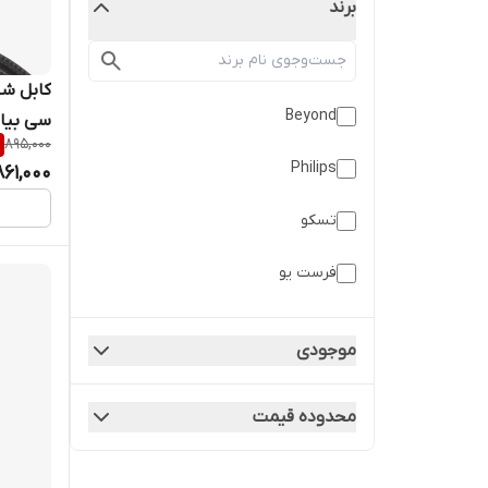
برند
کابل شا
Beyond
895,000
شرکتی 2 متری
Philips
861,000
تسکو
فرست یو
موجودی
محدوده قیمت