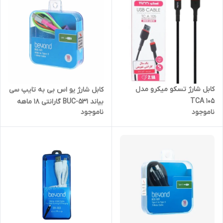
کابل شارژ تسکو میکرو مدل
کابل شارژ یو اس بی به تایپ سی
TCA 105
بیاند BUC-531 گارانتی 18 ماهه
ناموجود
ناموجود
شرکتی 1 متری