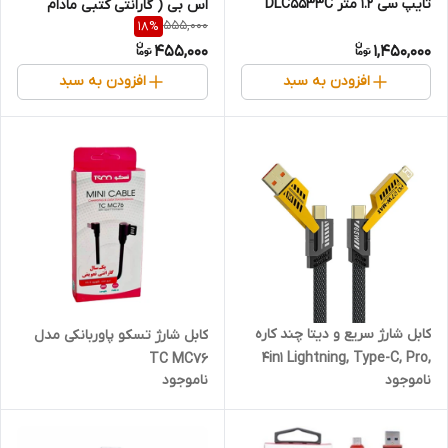
تایپ سی 1.2 متر DLC5533C
اس بی ( گارانتی کتبی مادام
555,000
18
%
العمر)
455,000
1,450,000
افزودن به سبد
افزودن به سبد
کابل شارژ سریع و دیتا چند کاره
کابل شارژ تسکو پاوربانکی مدل
4in1 Lightning, Type-C, Pro,
TC MC76
ناموجود
ناموجود
PD