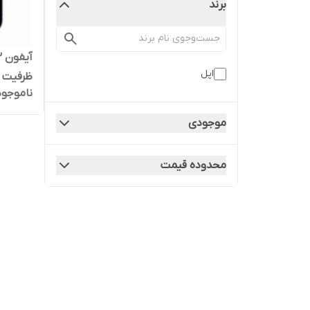
برند
اپل
ناموجود
سیلور LLA کارکرده
موجودی
محدوده قیمت