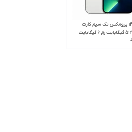
آیفون 13 پرومکس تک سیم کارت
ظرفیت 512 گیگابایت رم 6 گیگابایت