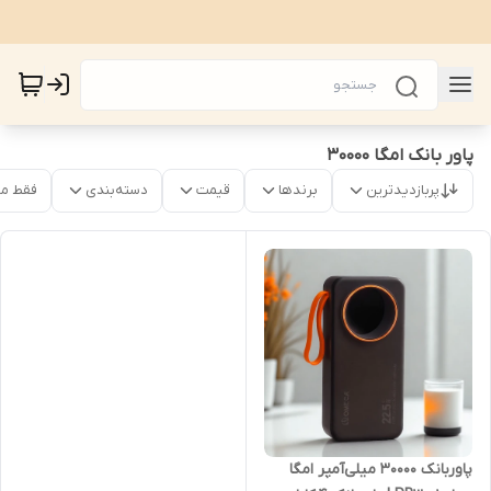
پاور بانک امگا 30000
پربازدیدترین
برندها
قیمت
دسته‌بندی
فقط م
پاوربانک 30000 میلی‌آمپر امگا