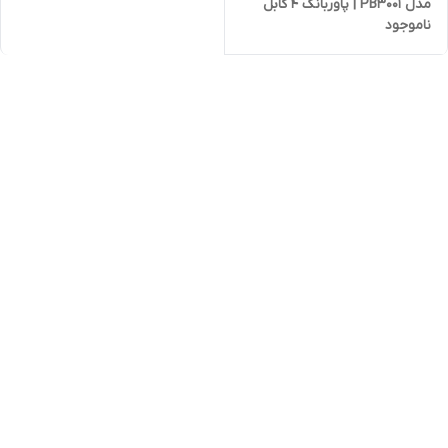
مدل PB3001 | پاوربانک 4 کابل
ناموجود
داخلی با شارژ سریع و همزمان