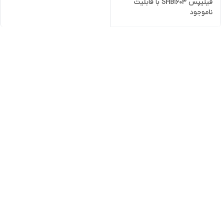
فیلیپس SHB1603 با قابلیت
ناموجود
اتصال همزمان به دو گوشی