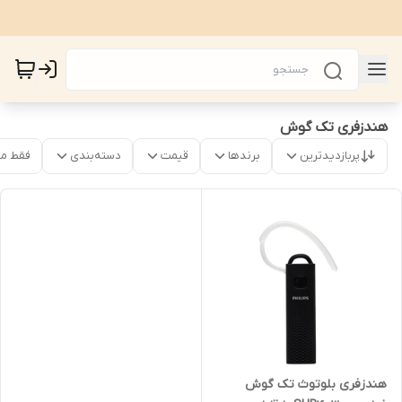
هندزفری تک گوش
پربازدیدترین
برندها
قیمت
دسته‌بندی
فقط م
هندزفری بلوتوث تک گوش