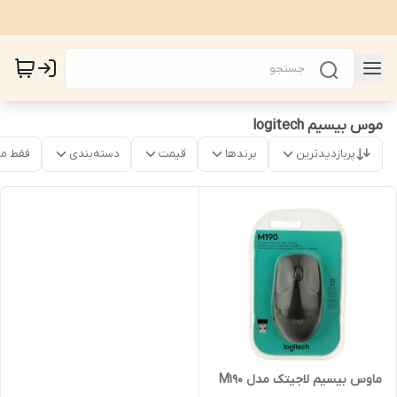
موس بیسیم logitech
پربازدیدترین
برندها
قیمت
دسته‌بندی
فقط م
ماوس بیسیم لاجیتک مدل M190