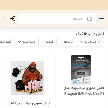
فلش درایو 16 گیگ
جدیدترین
برندها
قیمت
دسته‌بندی
فقط محص
فلش مموری سامسونگ مدل
BAR Plus USB 3.1 ظرفیت 16
گیگابایت
فلش مموری هوگ رایدر کلش