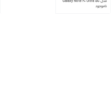
مدل Galaxy Note 20 Ultra 5G
ناموجود
دو سیم کارت با حافظه 256
گیگابایت رم ۸ گیگابایت