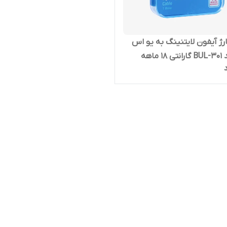
رژ آیفون لایتنینگ به یو اس
بی بیاند BUL-301 گارانتی 18 ماهه