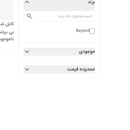
برند
کابل شا
Beyond
ناموجود
شرکتی 1 متری
موجودی
محدوده قیمت