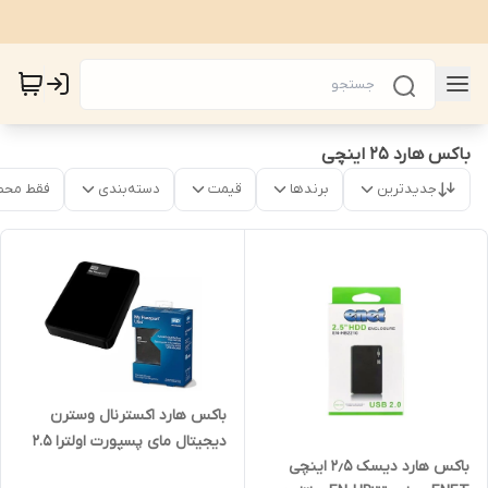
باکس هارد 25 اینچی
جدیدترین
برندها
قیمت
دسته‌بندی
فقط محص
باکس هارد اکسترنال وسترن
دیجیتال مای پسپورت اولترا 2.5
باکس هارد دیسک ۲٫۵ اینچی
اینچی ساتا به یو اس بی 3