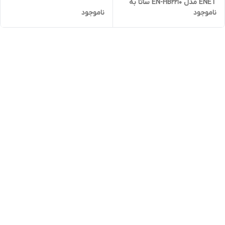
ENET مدل EN-HB2210 ساتا به
ناموجود
ناموجود
USB