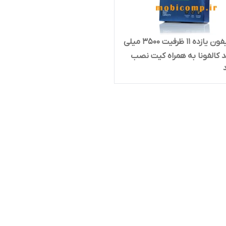
باتری آیفون یازده 11 ظرفیت 3500 میلی
ند کالفونا به همراه کیت نصب
 چسب فابریک